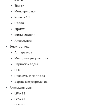
Трагги
Монстр-траки
Колеса 1:5
Ралли
Дрифт
Мини-модели
Аксессуары
Электроника
Аппаратура
Моторы и регуляторы
Сервоприводы
BEC
Разъемы и провода
Зарядные устройства
Аккумуляторы
LiPo 1S
LiPo 2S
LiPo 3S