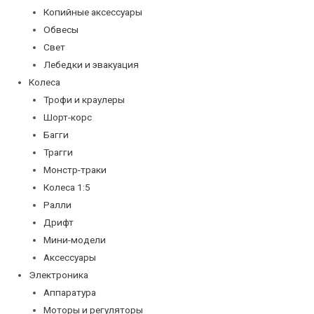
Копийные аксессуары
Обвесы
Свет
Лебедки и эвакуация
Колеса
Трофи и краулеры
Шорт-корс
Багги
Трагги
Монстр-траки
Колеса 1:5
Ралли
Дрифт
Мини-модели
Аксессуары
Электроника
Аппаратура
Моторы и регуляторы