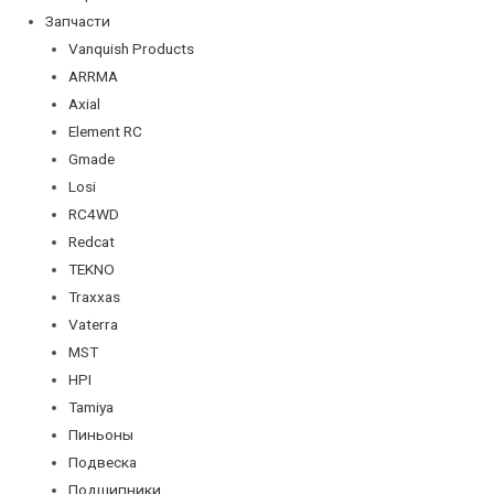
Запчасти
Vanquish Products
ARRMA
Axial
Element RC
Gmade
Losi
RC4WD
Redcat
TEKNO
Traxxas
Vaterra
MST
HPI
Tamiya
Пиньоны
Подвеска
Подшипники