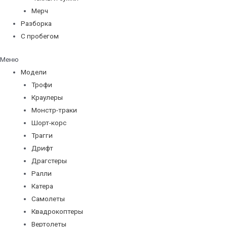
Мерч
Разборка
С пробегом
Меню
Модели
Трофи
Краулеры
Монстр-траки
Шорт-корс
Трагги
Дрифт
Драгстеры
Ралли
Катера
Самолеты
Квадрокоптеры
Вертолеты