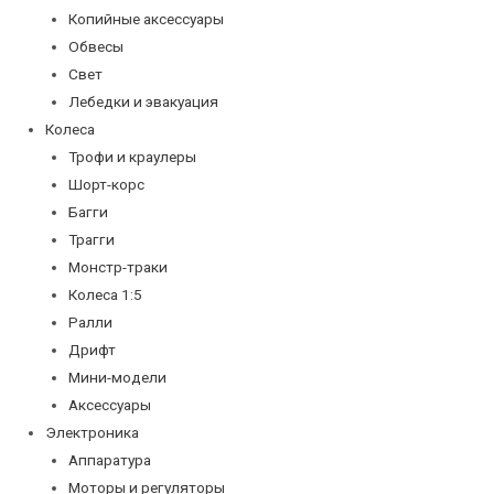
Копийные аксессуары
Обвесы
Свет
Лебедки и эвакуация
Колеса
Трофи и краулеры
Шорт-корс
Багги
Трагги
Монстр-траки
Колеса 1:5
Ралли
Дрифт
Мини-модели
Аксессуары
Электроника
Аппаратура
Моторы и регуляторы