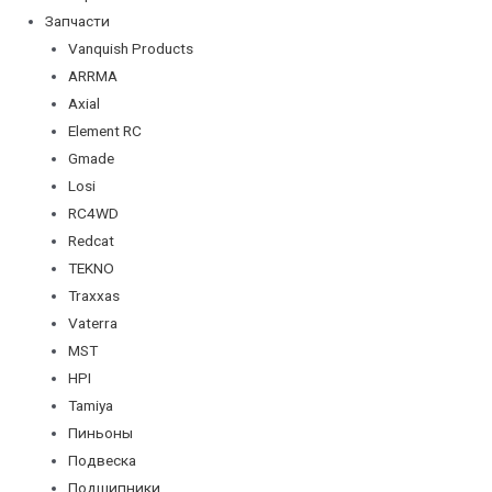
Запчасти
Vanquish Products
ARRMA
Axial
Element RC
Gmade
Losi
RC4WD
Redcat
TEKNO
Traxxas
Vaterra
MST
HPI
Tamiya
Пиньоны
Подвеска
Подшипники