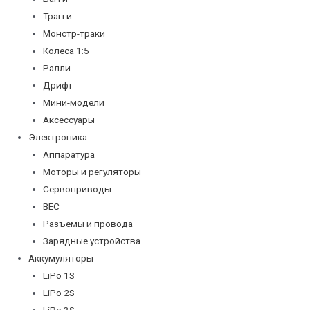
Трагги
Монстр-траки
Колеса 1:5
Ралли
Дрифт
Мини-модели
Аксессуары
Электроника
Аппаратура
Моторы и регуляторы
Сервоприводы
BEC
Разъемы и провода
Зарядные устройства
Аккумуляторы
LiPo 1S
LiPo 2S
LiPo 3S