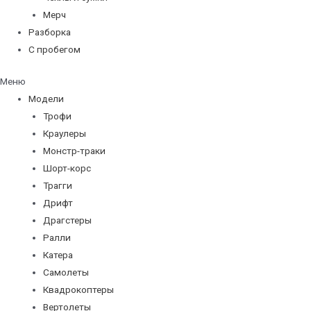
Мерч
Разборка
С пробегом
Меню
Модели
Трофи
Краулеры
Монстр-траки
Шорт-корс
Трагги
Дрифт
Драгстеры
Ралли
Катера
Самолеты
Квадрокоптеры
Вертолеты