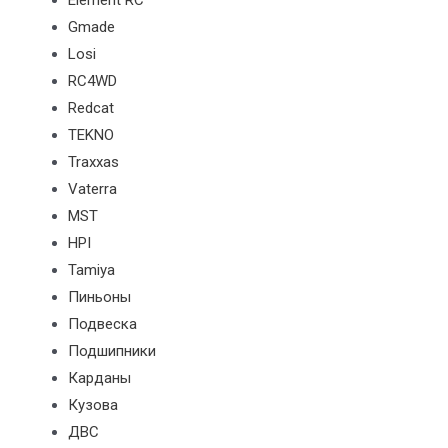
Element RC
Gmade
Losi
RC4WD
Redcat
TEKNO
Traxxas
Vaterra
MST
HPI
Tamiya
Пиньоны
Подвеска
Подшипники
Карданы
Кузова
ДВС