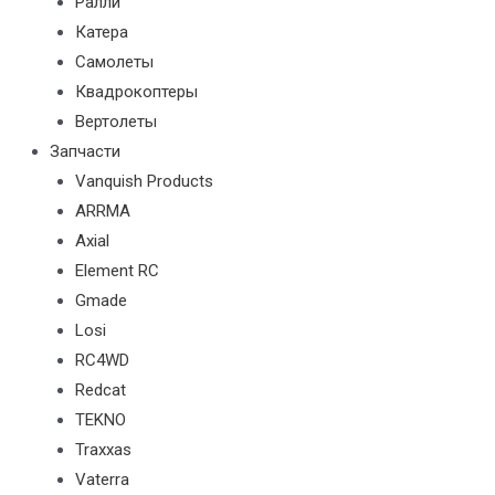
Ралли
Катера
Самолеты
Квадрокоптеры
Вертолеты
Запчасти
Vanquish Products
ARRMA
Axial
Element RC
Gmade
Losi
RC4WD
Redcat
TEKNO
Traxxas
Vaterra