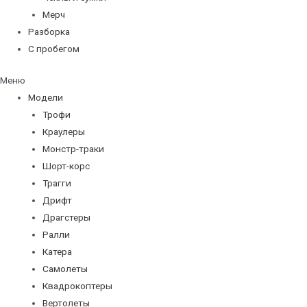
Мерч
Разборка
С пробегом
Меню
Модели
Трофи
Краулеры
Монстр-траки
Шорт-корс
Трагги
Дрифт
Драгстеры
Ралли
Катера
Самолеты
Квадрокоптеры
Вертолеты