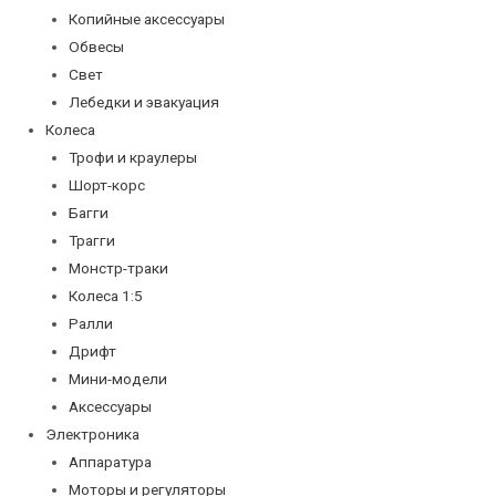
Копийные аксессуары
Обвесы
Свет
Лебедки и эвакуация
Колеса
Трофи и краулеры
Шорт-корс
Багги
Трагги
Монстр-траки
Колеса 1:5
Ралли
Дрифт
Мини-модели
Аксессуары
Электроника
Аппаратура
Моторы и регуляторы