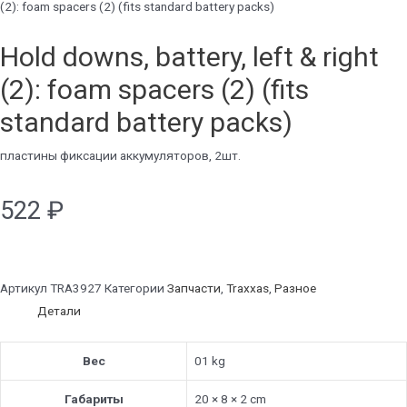
(2): foam spacers (2) (fits standard battery packs)
Hold downs, battery, left & right
(2): foam spacers (2) (fits
standard battery packs)
пластины фиксации аккумуляторов, 2шт.
522
₽
Артикул
TRA3927
Категории
Запчасти
,
Traxxas
,
Разное
Детали
Вес
01 kg
Габариты
20 × 8 × 2 cm