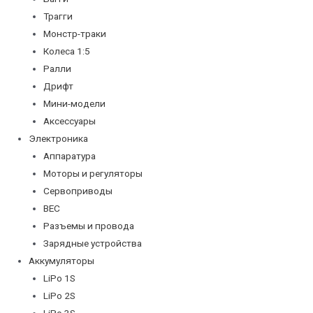
Трагги
Монстр-траки
Колеса 1:5
Ралли
Дрифт
Мини-модели
Аксессуары
Электроника
Аппаратура
Моторы и регуляторы
Сервоприводы
BEC
Разъемы и провода
Зарядные устройства
Аккумуляторы
LiPo 1S
LiPo 2S
LiPo 3S