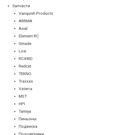
Запчасти
Vanquish Products
ARRMA
Axial
Element RC
Gmade
Losi
RC4WD
Redcat
TEKNO
Traxxas
Vaterra
MST
HPI
Tamiya
Пиньоны
Подвеска
Подшипники