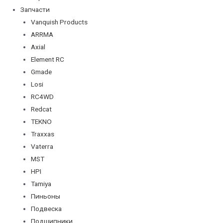
Запчасти
Vanquish Products
ARRMA
Axial
Element RC
Gmade
Losi
RC4WD
Redcat
TEKNO
Traxxas
Vaterra
MST
HPI
Tamiya
Пиньоны
Подвеска
Подшипники