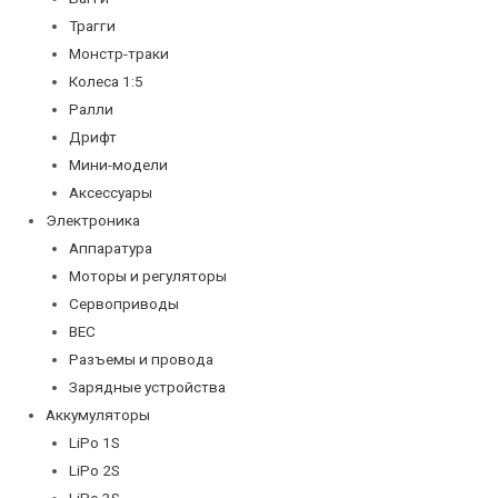
Трагги
Монстр-траки
Колеса 1:5
Ралли
Дрифт
Мини-модели
Аксессуары
Электроника
Аппаратура
Моторы и регуляторы
Сервоприводы
BEC
Разъемы и провода
Зарядные устройства
Аккумуляторы
LiPo 1S
LiPo 2S
LiPo 3S