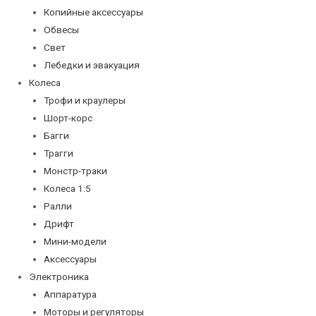
Копийные аксессуары
Обвесы
Свет
Лебедки и эвакуация
Колеса
Трофи и краулеры
Шорт-корс
Багги
Трагги
Монстр-траки
Колеса 1:5
Ралли
Дрифт
Мини-модели
Аксессуары
Электроника
Аппаратура
Моторы и регуляторы