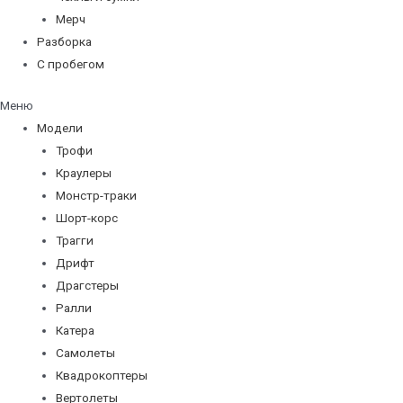
Мерч
Разборка
С пробегом
Меню
Модели
Трофи
Краулеры
Монстр-траки
Шорт-корс
Трагги
Дрифт
Драгстеры
Ралли
Катера
Самолеты
Квадрокоптеры
Вертолеты