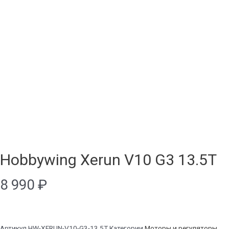
Hobbywing Xerun V10 G3 13.5T
8 990
₽
Артикул
HW-XERUN-V10-G3-13.5T
Категории
Моторы и регуляторы
,