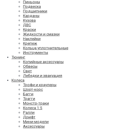
Пиньоны
Подвеска
Подшипники
Карданы
Кузова
ДВС
Краски
Жидкости и смазки
Наклейки
Крепеж
Кольца уплотнительные
Инструменты
Тюнинг
Копийные аксессуары
Обвесы
Свет
Лебедки и эвакуация
Колеса
Трофи и краулеры
Шорт-корс
Багги
Трагги
Монстр-траки
Колеса 1:5
Ралли
Дрифт
Мини-модели
Аксессуары