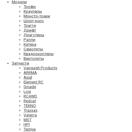
Модели
Трофи
Краулеры
Монстр-траки
Шорт-корс
Трагги
Дрифт
Драгстеры
Ралли
Катера
Самолеты
Квадрокоптеры
Вертолеты
Запчасти
Vanquish Products
ARRMA
Axial
Element RC
Gmade
Losi
RC4WD
Redcat
TEKNO
Traxxas
Vaterra
MST
HPI
Tamiya