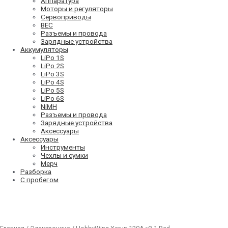
Аппаратура
Моторы и регуляторы
Сервоприводы
BEC
Разъемы и провода
Зарядные устройства
Аккумуляторы
LiPo 1S
LiPo 2S
LiPo 3S
LiPo 4S
LiPo 5S
LiPo 6S
NiMH
Разъемы и провода
Зарядные устройства
Аксессуары
Аксессуары
Инструменты
Чехлы и сумки
Мерч
Разборка
С пробегом