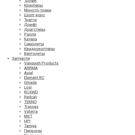
Трофи
Краулеры
Монстр-траки
Шорт-корс
Трагги
Дрифт
Драгстеры
Ралли
Катера
Самолеты
Квадрокоптеры
Вертолеты
Запчасти
Vanquish Products
ARRMA
Axial
Element RC
Gmade
Losi
RC4WD
Redcat
TEKNO
Traxxas
Vaterra
MST
HPI
Tamiya
Пиньоны