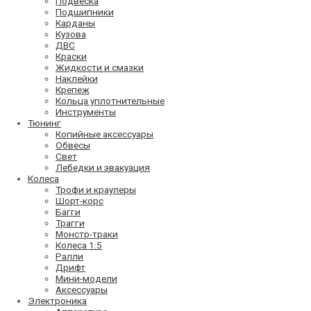
Подвеска
Подшипники
Карданы
Кузова
ДВС
Краски
Жидкости и смазки
Наклейки
Крепеж
Кольца уплотнительные
Инструменты
Тюнинг
Копийные аксессуары
Обвесы
Свет
Лебедки и эвакуация
Колеса
Трофи и краулеры
Шорт-корс
Багги
Трагги
Монстр-траки
Колеса 1:5
Ралли
Дрифт
Мини-модели
Аксессуары
Электроника