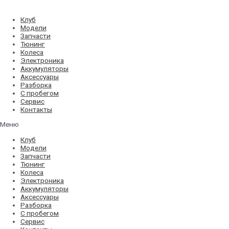
Перейти
к
Клуб
содержимому
Модели
Запчасти
Тюнинг
Колеса
Электроника
Аккумуляторы
Аксессуары
Разборка
С пробегом
Сервис
Контакты
Меню
Клуб
Модели
Запчасти
Тюнинг
Колеса
Электроника
Аккумуляторы
Аксессуары
Разборка
С пробегом
Сервис