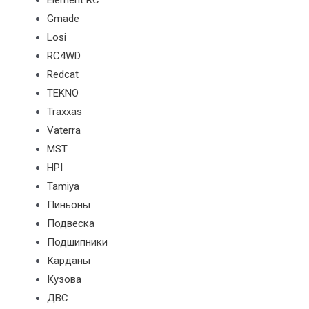
Element RC
Gmade
Losi
RC4WD
Redcat
TEKNO
Traxxas
Vaterra
MST
HPI
Tamiya
Пиньоны
Подвеска
Подшипники
Карданы
Кузова
ДВС