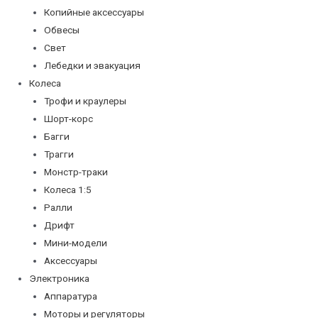
Копийные аксессуары
Обвесы
Свет
Лебедки и эвакуация
Колеса
Трофи и краулеры
Шорт-корс
Багги
Трагги
Монстр-траки
Колеса 1:5
Ралли
Дрифт
Мини-модели
Аксессуары
Электроника
Аппаратура
Моторы и регуляторы