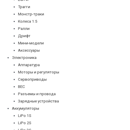
Трагги
Монстр-траки
Колеса 1:5
Ралли
Дрифт
Мини-модели
Аксессуары
Электроника
Аппаратура
Моторы и регуляторы
Сервоприводы
BEC
Разъемы и провода
Зарядные устройства
Аккумуляторы
LiPo 1S
LiPo 2S
LiPo 3S