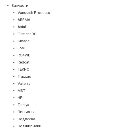
Запчасти
Vanquish Products
ARRMA
Axial
Element RC
Gmade
Losi
RC4WD
Redcat
TEKNO
Traxxas
Vaterra
MST
HPI
Tamiya
Пиньоны
Подвеска
Подшипники