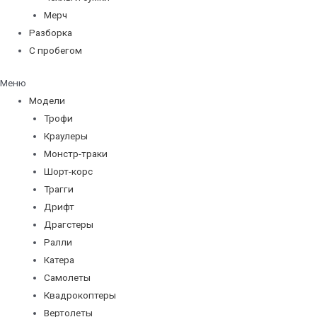
Мерч
Разборка
С пробегом
Меню
Модели
Трофи
Краулеры
Монстр-траки
Шорт-корс
Трагги
Дрифт
Драгстеры
Ралли
Катера
Самолеты
Квадрокоптеры
Вертолеты