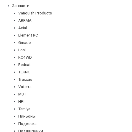
Запчасти
Vanquish Products
ARRMA
Axial
Element RC
Gmade
Losi
RC4WD
Redcat
TEKNO
Traxxas
Vaterra
MST
HPI
Tamiya
Пиньоны
Подвеска
Подшипники