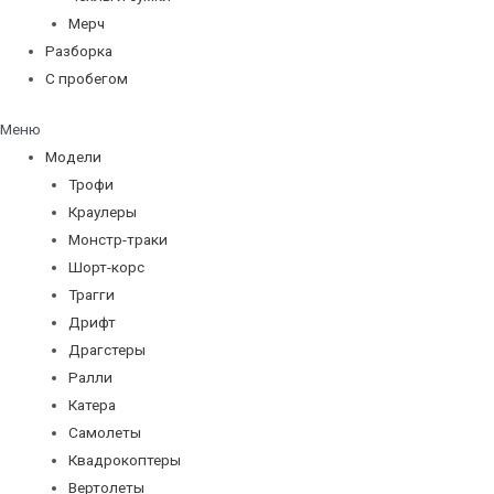
Мерч
Разборка
С пробегом
Меню
Модели
Трофи
Краулеры
Монстр-траки
Шорт-корс
Трагги
Дрифт
Драгстеры
Ралли
Катера
Самолеты
Квадрокоптеры
Вертолеты