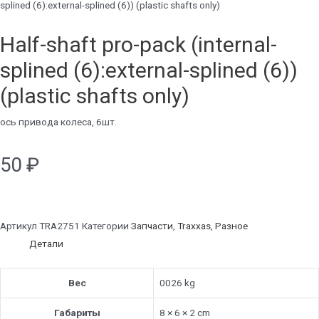
splined (6):external-splined (6)) (plastic shafts only)
Half-shaft pro-pack (internal-
splined (6):external-splined (6))
(plastic shafts only)
ось привода колеса, 6шт.
50
₽
Артикул
TRA2751
Категории
Запчасти
,
Traxxas
,
Разное
Детали
Вес
0026 kg
Габариты
8 × 6 × 2 cm