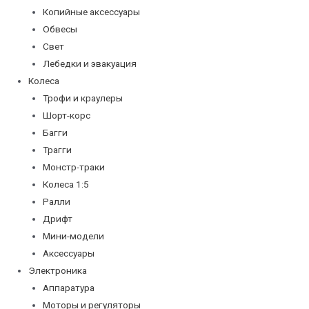
Копийные аксессуары
Обвесы
Свет
Лебедки и эвакуация
Колеса
Трофи и краулеры
Шорт-корс
Багги
Трагги
Монстр-траки
Колеса 1:5
Ралли
Дрифт
Мини-модели
Аксессуары
Электроника
Аппаратура
Моторы и регуляторы