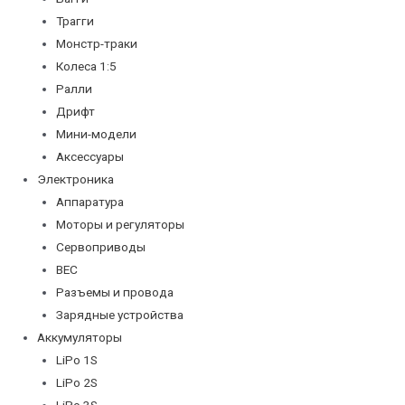
Трагги
Монстр-траки
Колеса 1:5
Ралли
Дрифт
Мини-модели
Аксессуары
Электроника
Аппаратура
Моторы и регуляторы
Сервоприводы
BEC
Разъемы и провода
Зарядные устройства
Аккумуляторы
LiPo 1S
LiPo 2S
LiPo 3S