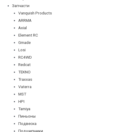
Запчасти
Vanquish Products
ARRMA
Axial
Element RC
Gmade
Losi
RC4WD
Redcat
TEKNO
Traxxas
Vaterra
MST
HPI
Tamiya
Пиньоны
Подвеска
Подшипники