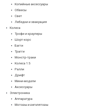
Копийные аксессуары
Обвесы
Свет
Лебедки и эвакуация
Колеса
Трофи и краулеры
Шорт-корс
Багги
Трагги
Монстр-траки
Колеса 1:5
Ралли
Дрифт
Мини-модели
Аксессуары
Электроника
Аппаратура
Моторы и регуляторы