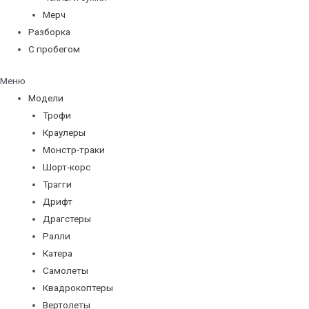
Мерч
Разборка
С пробегом
Меню
Модели
Трофи
Краулеры
Монстр-траки
Шорт-корс
Трагги
Дрифт
Драгстеры
Ралли
Катера
Самолеты
Квадрокоптеры
Вертолеты