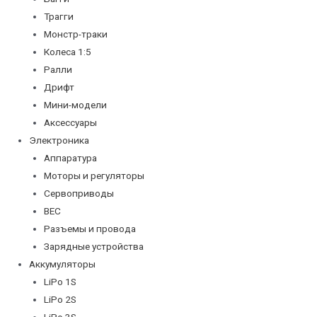
Трагги
Монстр-траки
Колеса 1:5
Ралли
Дрифт
Мини-модели
Аксессуары
Электроника
Аппаратура
Моторы и регуляторы
Сервоприводы
BEC
Разъемы и провода
Зарядные устройства
Аккумуляторы
LiPo 1S
LiPo 2S
LiPo 3S