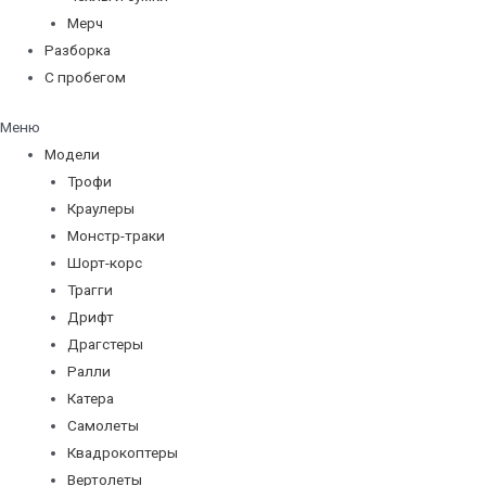
Мерч
Разборка
С пробегом
Меню
Модели
Трофи
Краулеры
Монстр-траки
Шорт-корс
Трагги
Дрифт
Драгстеры
Ралли
Катера
Самолеты
Квадрокоптеры
Вертолеты