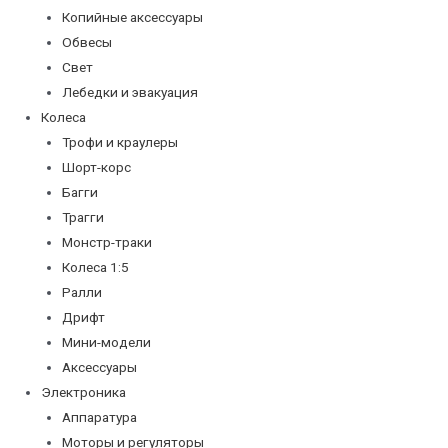
Копийные аксессуары
Обвесы
Свет
Лебедки и эвакуация
Колеса
Трофи и краулеры
Шорт-корс
Багги
Трагги
Монстр-траки
Колеса 1:5
Ралли
Дрифт
Мини-модели
Аксессуары
Электроника
Аппаратура
Моторы и регуляторы