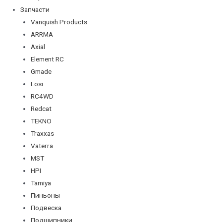
Запчасти
Vanquish Products
ARRMA
Axial
Element RC
Gmade
Losi
RC4WD
Redcat
TEKNO
Traxxas
Vaterra
MST
HPI
Tamiya
Пиньоны
Подвеска
Подшипники