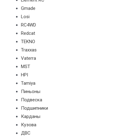
Element RC
Gmade
Losi
RC4WD
Redcat
TEKNO
Traxxas
Vaterra
MST
HPI
Tamiya
Пиньоны
Подвеска
Подшипники
Карданы
Кузова
ДВС