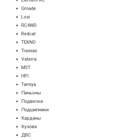
Element RC
Gmade
Losi
RC4WD
Redcat
TEKNO
Traxxas
Vaterra
MST
HPI
Tamiya
Пиньоны
Подвеска
Подшипники
Карданы
Кузова
ДВС