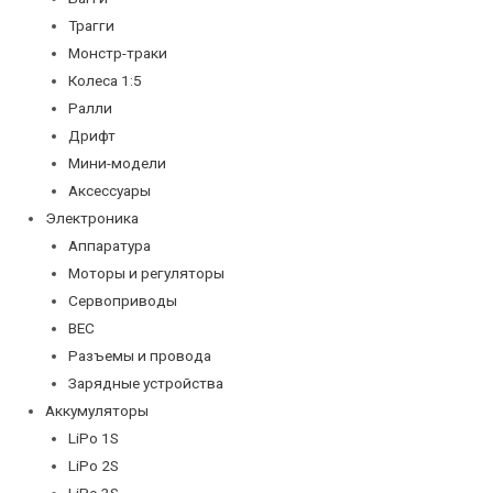
Трагги
Монстр-траки
Колеса 1:5
Ралли
Дрифт
Мини-модели
Аксессуары
Электроника
Аппаратура
Моторы и регуляторы
Сервоприводы
BEC
Разъемы и провода
Зарядные устройства
Аккумуляторы
LiPo 1S
LiPo 2S
LiPo 3S