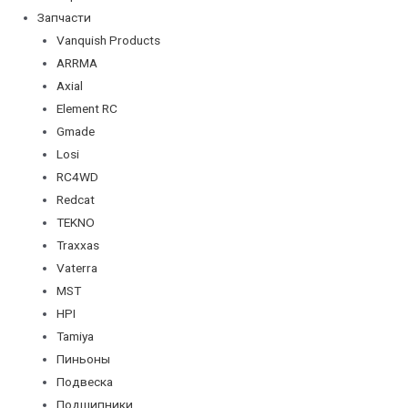
Запчасти
Vanquish Products
ARRMA
Axial
Element RC
Gmade
Losi
RC4WD
Redcat
TEKNO
Traxxas
Vaterra
MST
HPI
Tamiya
Пиньоны
Подвеска
Подшипники