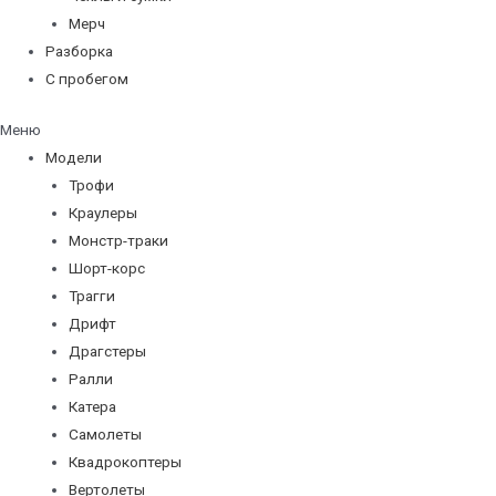
Мерч
Разборка
С пробегом
Меню
Модели
Трофи
Краулеры
Монстр-траки
Шорт-корс
Трагги
Дрифт
Драгстеры
Ралли
Катера
Самолеты
Квадрокоптеры
Вертолеты