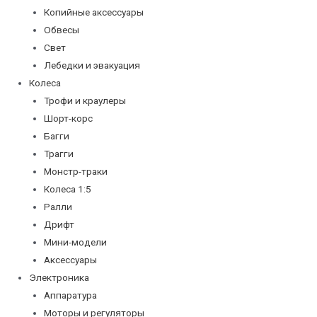
Копийные аксессуары
Обвесы
Свет
Лебедки и эвакуация
Колеса
Трофи и краулеры
Шорт-корс
Багги
Трагги
Монстр-траки
Колеса 1:5
Ралли
Дрифт
Мини-модели
Аксессуары
Электроника
Аппаратура
Моторы и регуляторы