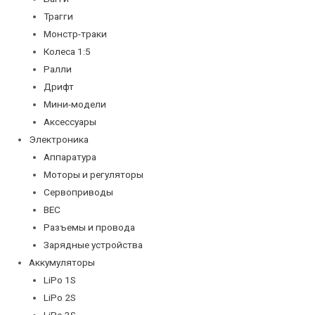
Трагги
Монстр-траки
Колеса 1:5
Ралли
Дрифт
Мини-модели
Аксессуары
Электроника
Аппаратура
Моторы и регуляторы
Сервоприводы
BEC
Разъемы и провода
Зарядные устройства
Аккумуляторы
LiPo 1S
LiPo 2S
LiPo 3S