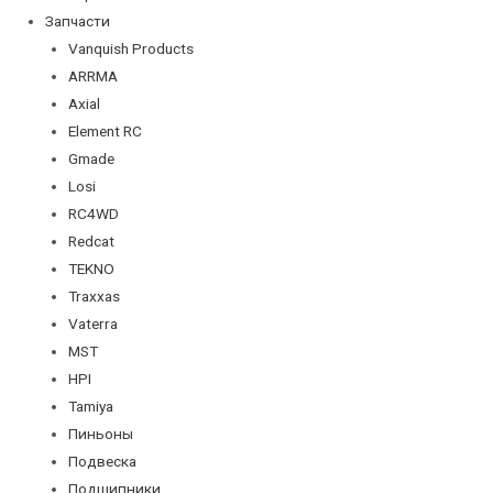
Запчасти
Vanquish Products
ARRMA
Axial
Element RC
Gmade
Losi
RC4WD
Redcat
TEKNO
Traxxas
Vaterra
MST
HPI
Tamiya
Пиньоны
Подвеска
Подшипники