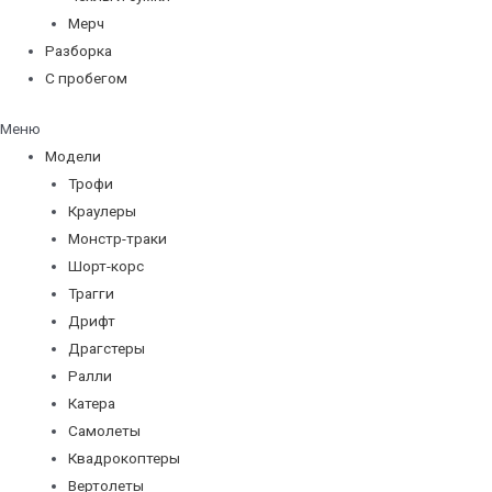
Мерч
Разборка
С пробегом
Меню
Модели
Трофи
Краулеры
Монстр-траки
Шорт-корс
Трагги
Дрифт
Драгстеры
Ралли
Катера
Самолеты
Квадрокоптеры
Вертолеты