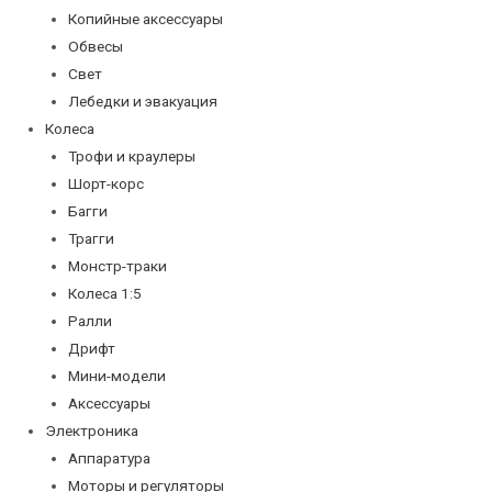
Копийные аксессуары
Обвесы
Свет
Лебедки и эвакуация
Колеса
Трофи и краулеры
Шорт-корс
Багги
Трагги
Монстр-траки
Колеса 1:5
Ралли
Дрифт
Мини-модели
Аксессуары
Электроника
Аппаратура
Моторы и регуляторы