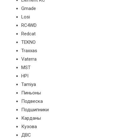
Element RC
Gmade
Losi
RC4WD
Redcat
TEKNO
Traxxas
Vaterra
MST
HPI
Tamiya
Пиньоны
Подвеска
Подшипники
Карданы
Кузова
ДВС