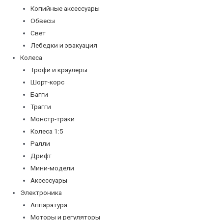
Копийные аксессуары
Обвесы
Свет
Лебедки и эвакуация
Колеса
Трофи и краулеры
Шорт-корс
Багги
Трагги
Монстр-траки
Колеса 1:5
Ралли
Дрифт
Мини-модели
Аксессуары
Электроника
Аппаратура
Моторы и регуляторы