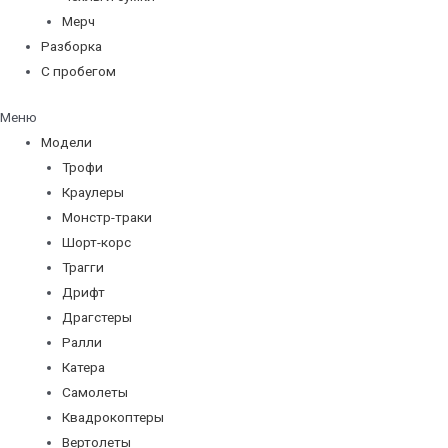
Мерч
Разборка
С пробегом
Меню
Модели
Трофи
Краулеры
Монстр-траки
Шорт-корс
Трагги
Дрифт
Драгстеры
Ралли
Катера
Самолеты
Квадрокоптеры
Вертолеты