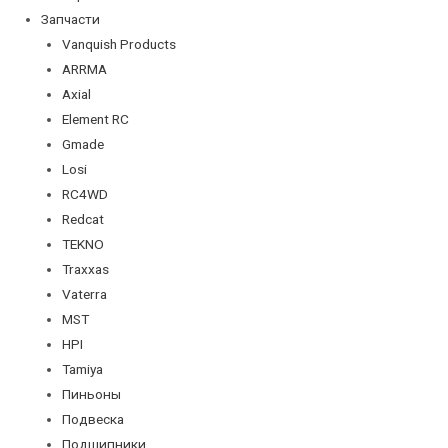
Запчасти
Vanquish Products
ARRMA
Axial
Element RC
Gmade
Losi
RC4WD
Redcat
TEKNO
Traxxas
Vaterra
MST
HPI
Tamiya
Пиньоны
Подвеска
Подшипники