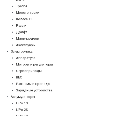
Трагги
Монстр-траки
Колеса 1:5
Ралли
Дрифт
Мини-модели
Аксессуары
Электроника
Аппаратура
Моторы и регуляторы
Сервоприводы
BEC
Разъемы и провода
Зарядные устройства
Аккумуляторы
LiPo 1S
LiPo 2S
LiPo 3S