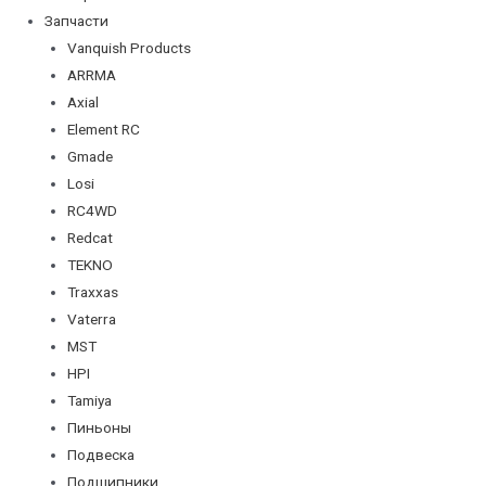
Запчасти
Vanquish Products
ARRMA
Axial
Element RC
Gmade
Losi
RC4WD
Redcat
TEKNO
Traxxas
Vaterra
MST
HPI
Tamiya
Пиньоны
Подвеска
Подшипники