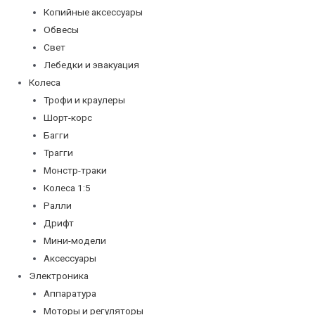
Копийные аксессуары
Обвесы
Свет
Лебедки и эвакуация
Колеса
Трофи и краулеры
Шорт-корс
Багги
Трагги
Монстр-траки
Колеса 1:5
Ралли
Дрифт
Мини-модели
Аксессуары
Электроника
Аппаратура
Моторы и регуляторы