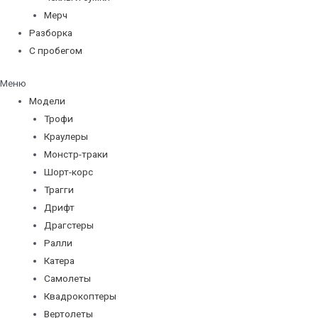
Мерч
Разборка
С пробегом
Меню
Модели
Трофи
Краулеры
Монстр-траки
Шорт-корс
Трагги
Дрифт
Драгстеры
Ралли
Катера
Самолеты
Квадрокоптеры
Вертолеты