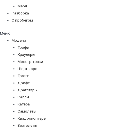
Мерч
Разборка
С пробегом
Меню
Модели
Трофи
Краулеры
Монстр-траки
Шорт-корс
Трагги
Дрифт
Драгстеры
Ралли
Катера
Самолеты
Квадрокоптеры
Вертолеты