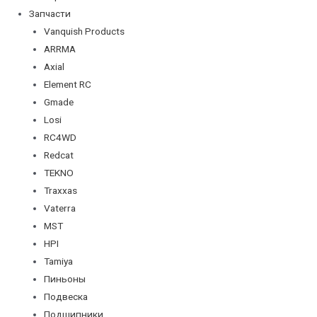
Запчасти
Vanquish Products
ARRMA
Axial
Element RC
Gmade
Losi
RC4WD
Redcat
TEKNO
Traxxas
Vaterra
MST
HPI
Tamiya
Пиньоны
Подвеска
Подшипники