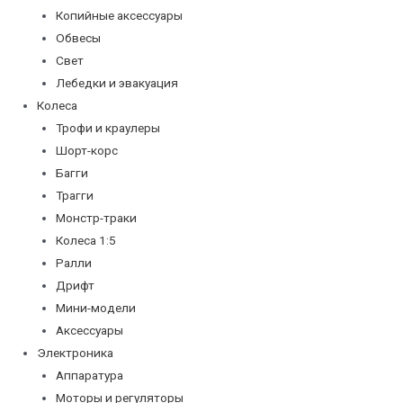
Копийные аксессуары
Обвесы
Свет
Лебедки и эвакуация
Колеса
Трофи и краулеры
Шорт-корс
Багги
Трагги
Монстр-траки
Колеса 1:5
Ралли
Дрифт
Мини-модели
Аксессуары
Электроника
Аппаратура
Моторы и регуляторы