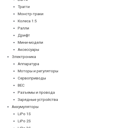
Трагги
Монстр-траки
Колеса 1:5
Ралли
Дрифт
Мини-модели
Аксессуары
Электроника
Аппаратура
Моторы и регуляторы
Сервоприводы
BEC
Разъемы и провода
Зарядные устройства
Аккумуляторы
LiPo 1S
LiPo 2S
LiPo 3S