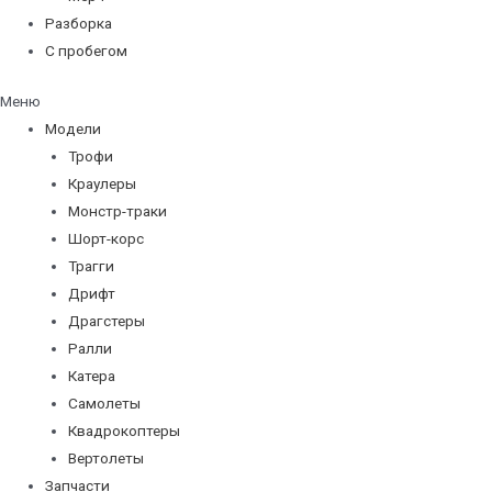
Разборка
С пробегом
Меню
Модели
Трофи
Краулеры
Монстр-траки
Шорт-корс
Трагги
Дрифт
Драгстеры
Ралли
Катера
Самолеты
Квадрокоптеры
Вертолеты
Запчасти