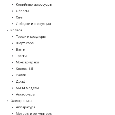
Копийные аксессуары
Обвесы
Свет
Лебедки и эвакуация
Колеса
Трофи и краулеры
Шорт-корс
Багги
Трагги
Монстр-траки
Колеса 1:5
Ралли
Дрифт
Мини-модели
Аксессуары
Электроника
Аппаратура
Моторы и регуляторы