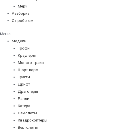
Мерч
Разборка
С пробегом
Меню
Модели
Трофи
Краулеры
Монстр-траки
Шорт-корс
Трагги
Дрифт
Драгстеры
Ралли
Катера
Самолеты
Квадрокоптеры
Вертолеты