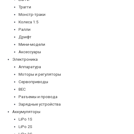
Трагги
Монстр-траки
Колеса 1:5
Ралли
Дрифт
Мини-модели
Аксессуары
Электроника
Аппаратура
Моторы и регуляторы
Сервоприводы
BEC
Разъемы и провода
Зарядные устройства
Аккумуляторы
LiPo 1S
LiPo 2S
LiPo 3S