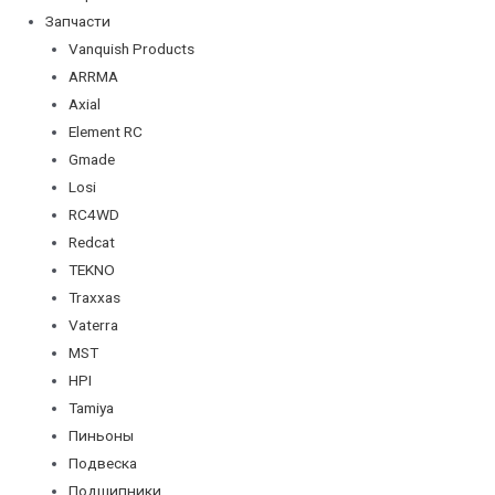
Запчасти
Vanquish Products
ARRMA
Axial
Element RC
Gmade
Losi
RC4WD
Redcat
TEKNO
Traxxas
Vaterra
MST
HPI
Tamiya
Пиньоны
Подвеска
Подшипники