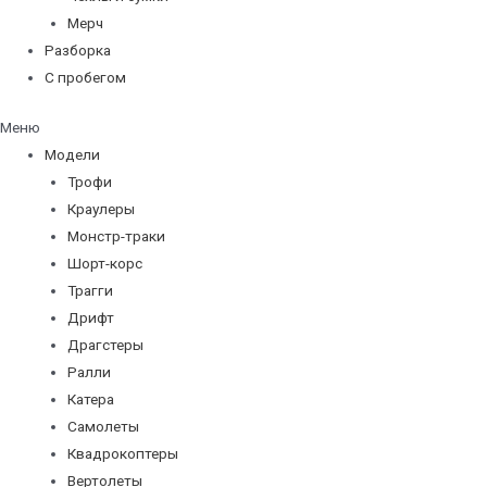
Мерч
Разборка
С пробегом
Меню
Модели
Трофи
Краулеры
Монстр-траки
Шорт-корс
Трагги
Дрифт
Драгстеры
Ралли
Катера
Самолеты
Квадрокоптеры
Вертолеты