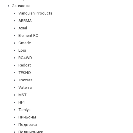
Запчасти
Vanquish Products
ARRMA
Axial
Element RC
Gmade
Losi
RC4WD
Redcat
TEKNO
Traxxas
Vaterra
MST
HPI
Tamiya
Пиньоны
Подвеска
Подшипники