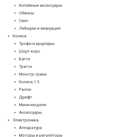
Копийные аксессуары
Обвесы
Свет
Лебедки и эвакуация
Колеса
Трофи и краулеры
Шорт-корс
Багги
Трагги
Монстр-траки
Колеса 1:5
Ралли
Дрифт
Мини-модели
Аксессуары
Электроника
Аппаратура
Моторы и регуляторы