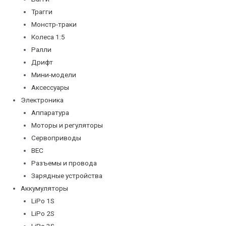
Трагги
Монстр-траки
Колеса 1:5
Ралли
Дрифт
Мини-модели
Аксессуары
Электроника
Аппаратура
Моторы и регуляторы
Сервоприводы
BEC
Разъемы и провода
Зарядные устройства
Аккумуляторы
LiPo 1S
LiPo 2S
LiPo 3S