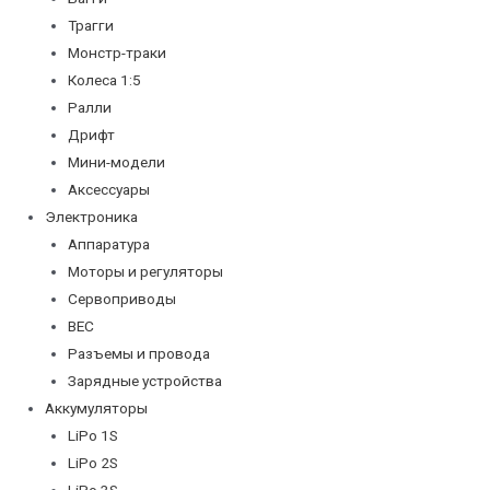
Трагги
Монстр-траки
Колеса 1:5
Ралли
Дрифт
Мини-модели
Аксессуары
Электроника
Аппаратура
Моторы и регуляторы
Сервоприводы
BEC
Разъемы и провода
Зарядные устройства
Аккумуляторы
LiPo 1S
LiPo 2S
LiPo 3S