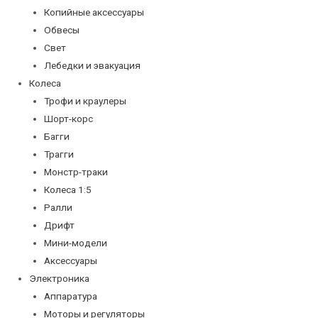
Копийные аксессуары
Обвесы
Свет
Лебедки и эвакуация
Колеса
Трофи и краулеры
Шорт-корс
Багги
Трагги
Монстр-траки
Колеса 1:5
Ралли
Дрифт
Мини-модели
Аксессуары
Электроника
Аппаратура
Моторы и регуляторы