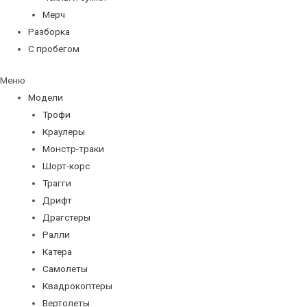
Мерч
Разборка
С пробегом
Меню
Модели
Трофи
Краулеры
Монстр-траки
Шорт-корс
Трагги
Дрифт
Драгстеры
Ралли
Катера
Самолеты
Квадрокоптеры
Вертолеты