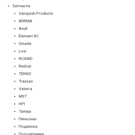
Запчасти
Vanquish Products
ARRMA
Axial
Element RC
Gmade
Losi
RC4WD
Redcat
TEKNO
Traxxas
Vaterra
MST
HPI
Tamiya
Пиньоны
Подвеска
Подшипники