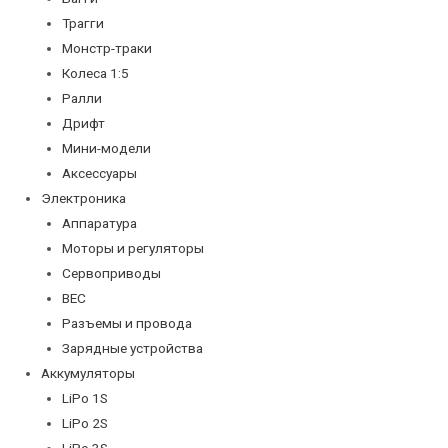
Трагги
Монстр-траки
Колеса 1:5
Ралли
Дрифт
Мини-модели
Аксессуары
Электроника
Аппаратура
Моторы и регуляторы
Сервоприводы
BEC
Разъемы и провода
Зарядные устройства
Аккумуляторы
LiPo 1S
LiPo 2S
LiPo 3S