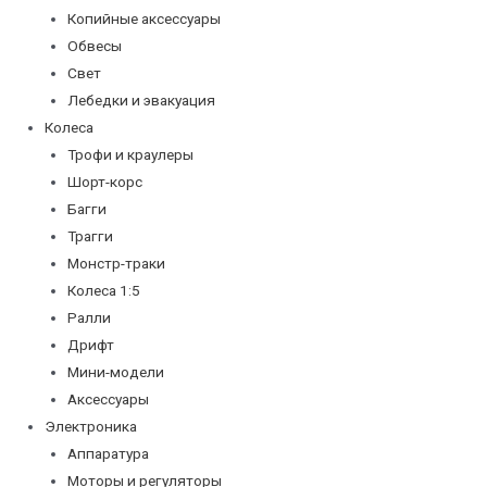
Копийные аксессуары
Обвесы
Свет
Лебедки и эвакуация
Колеса
Трофи и краулеры
Шорт-корс
Багги
Трагги
Монстр-траки
Колеса 1:5
Ралли
Дрифт
Мини-модели
Аксессуары
Электроника
Аппаратура
Моторы и регуляторы