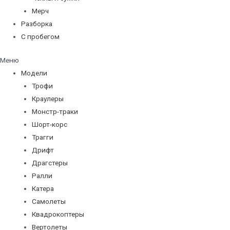
Мерч
Разборка
С пробегом
Меню
Модели
Трофи
Краулеры
Монстр-траки
Шорт-корс
Трагги
Дрифт
Драгстеры
Ралли
Катера
Самолеты
Квадрокоптеры
Вертолеты