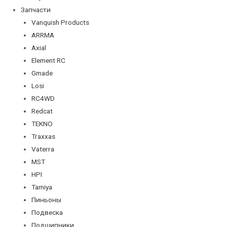
Запчасти
Vanquish Products
ARRMA
Axial
Element RC
Gmade
Losi
RC4WD
Redcat
TEKNO
Traxxas
Vaterra
MST
HPI
Tamiya
Пиньоны
Подвеска
Подшипники