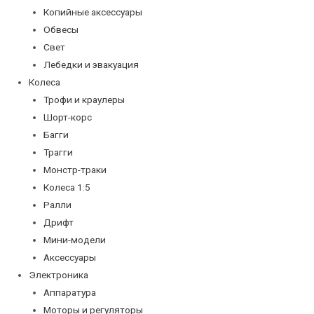
Копийные аксессуары
Обвесы
Свет
Лебедки и эвакуация
Колеса
Трофи и краулеры
Шорт-корс
Багги
Трагги
Монстр-траки
Колеса 1:5
Ралли
Дрифт
Мини-модели
Аксессуары
Электроника
Аппаратура
Моторы и регуляторы