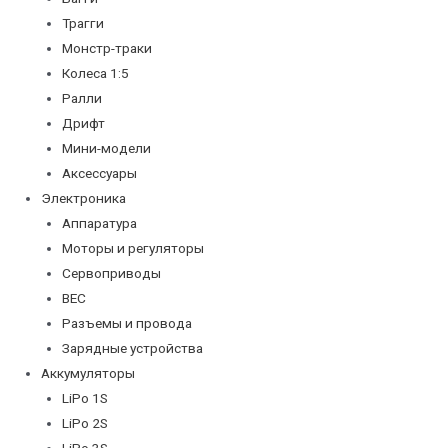
Трагги
Монстр-траки
Колеса 1:5
Ралли
Дрифт
Мини-модели
Аксессуары
Электроника
Аппаратура
Моторы и регуляторы
Сервоприводы
BEC
Разъемы и провода
Зарядные устройства
Аккумуляторы
LiPo 1S
LiPo 2S
LiPo 3S