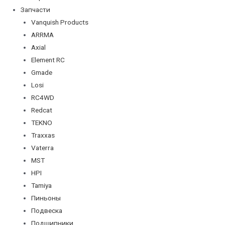
Запчасти
Vanquish Products
ARRMA
Axial
Element RC
Gmade
Losi
RC4WD
Redcat
TEKNO
Traxxas
Vaterra
MST
HPI
Tamiya
Пиньоны
Подвеска
Подшипники