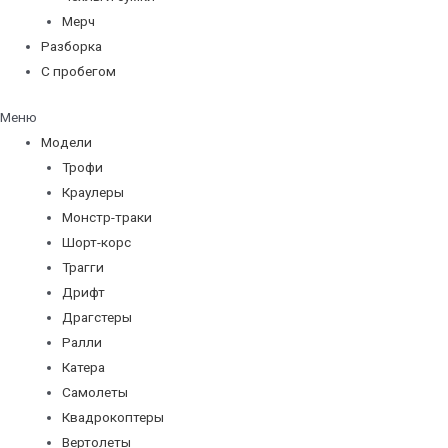
Мерч
Разборка
С пробегом
Меню
Модели
Трофи
Краулеры
Монстр-траки
Шорт-корс
Трагги
Дрифт
Драгстеры
Ралли
Катера
Самолеты
Квадрокоптеры
Вертолеты