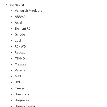
Запчасти
Vanquish Products
ARRMA
Axial
Element RC
Gmade
Losi
RC4WD
Redcat
TEKNO
Traxxas
Vaterra
MST
HPI
Tamiya
Пиньоны
Подвеска
Подшипники