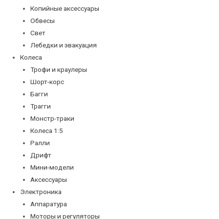
Копийные аксессуары
Обвесы
Свет
Лебедки и эвакуация
Колеса
Трофи и краулеры
Шорт-корс
Багги
Трагги
Монстр-траки
Колеса 1:5
Ралли
Дрифт
Мини-модели
Аксессуары
Электроника
Аппаратура
Моторы и регуляторы