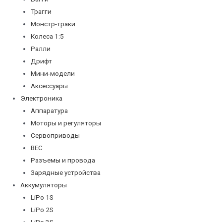
Трагги
Монстр-траки
Колеса 1:5
Ралли
Дрифт
Мини-модели
Аксессуары
Электроника
Аппаратура
Моторы и регуляторы
Сервоприводы
BEC
Разъемы и провода
Зарядные устройства
Аккумуляторы
LiPo 1S
LiPo 2S
LiPo 3S