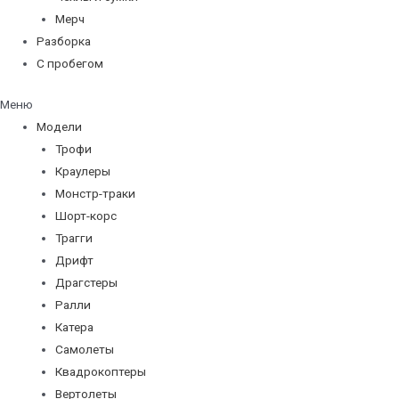
Мерч
Разборка
С пробегом
Меню
Модели
Трофи
Краулеры
Монстр-траки
Шорт-корс
Трагги
Дрифт
Драгстеры
Ралли
Катера
Самолеты
Квадрокоптеры
Вертолеты