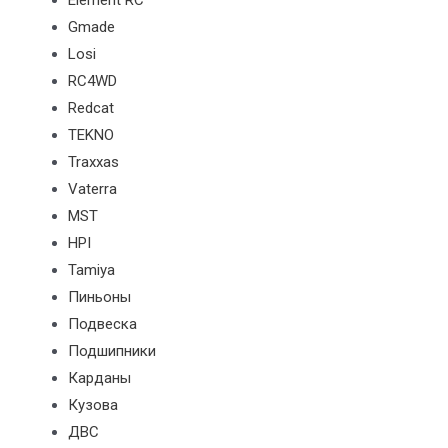
Element RC
Gmade
Losi
RC4WD
Redcat
TEKNO
Traxxas
Vaterra
MST
HPI
Tamiya
Пиньоны
Подвеска
Подшипники
Карданы
Кузова
ДВС