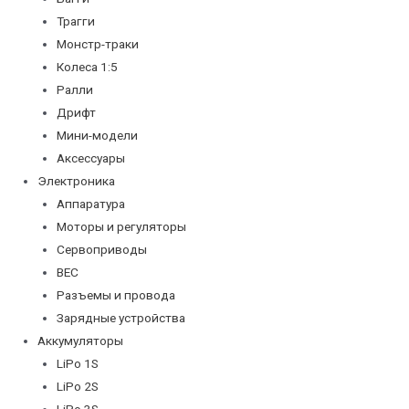
Трагги
Монстр-траки
Колеса 1:5
Ралли
Дрифт
Мини-модели
Аксессуары
Электроника
Аппаратура
Моторы и регуляторы
Сервоприводы
BEC
Разъемы и провода
Зарядные устройства
Аккумуляторы
LiPo 1S
LiPo 2S
LiPo 3S