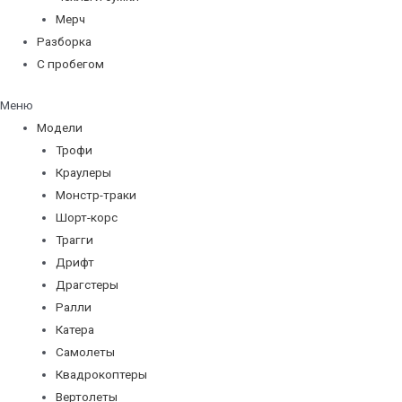
Мерч
Разборка
С пробегом
Меню
Модели
Трофи
Краулеры
Монстр-траки
Шорт-корс
Трагги
Дрифт
Драгстеры
Ралли
Катера
Самолеты
Квадрокоптеры
Вертолеты