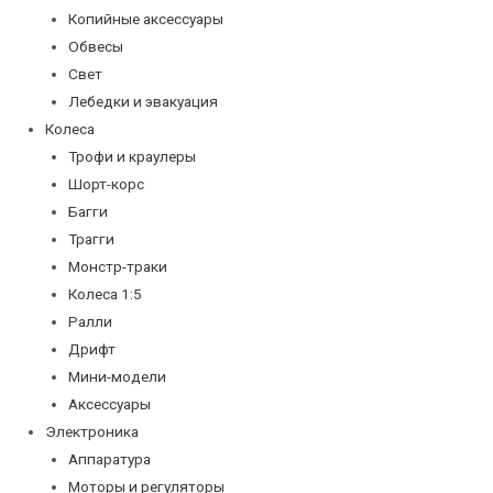
Копийные аксессуары
Обвесы
Свет
Лебедки и эвакуация
Колеса
Трофи и краулеры
Шорт-корс
Багги
Трагги
Монстр-траки
Колеса 1:5
Ралли
Дрифт
Мини-модели
Аксессуары
Электроника
Аппаратура
Моторы и регуляторы