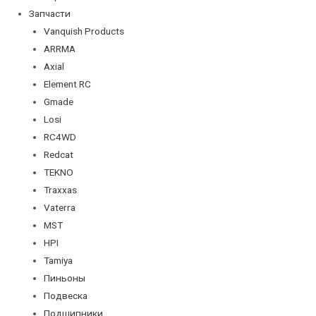
Запчасти
Vanquish Products
ARRMA
Axial
Element RC
Gmade
Losi
RC4WD
Redcat
TEKNO
Traxxas
Vaterra
MST
HPI
Tamiya
Пиньоны
Подвеска
Подшипники