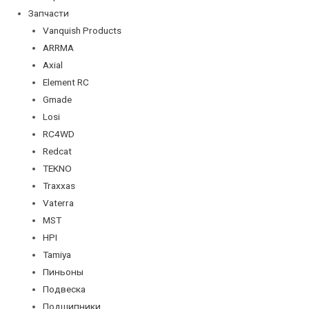
Запчасти
Vanquish Products
ARRMA
Axial
Element RC
Gmade
Losi
RC4WD
Redcat
TEKNO
Traxxas
Vaterra
MST
HPI
Tamiya
Пиньоны
Подвеска
Подшипники