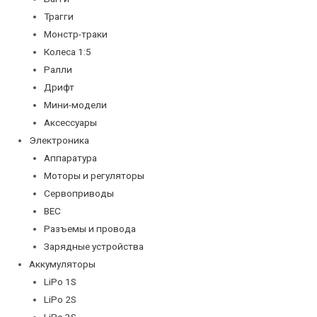
Трагги
Монстр-траки
Колеса 1:5
Ралли
Дрифт
Мини-модели
Аксессуары
Электроника
Аппаратура
Моторы и регуляторы
Сервоприводы
BEC
Разъемы и провода
Зарядные устройства
Аккумуляторы
LiPo 1S
LiPo 2S
LiPo 3S