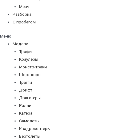
Мерч
Разборка
С пробегом
Меню
Модели
Трофи
Краулеры
Монстр-траки
Шорт-корс
Трагги
Дрифт
Драгстеры
Ралли
Катера
Самолеты
Квадрокоптеры
Вертолеты