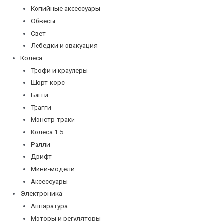
Копийные аксессуары
Обвесы
Свет
Лебедки и эвакуация
Колеса
Трофи и краулеры
Шорт-корс
Багги
Трагги
Монстр-траки
Колеса 1:5
Ралли
Дрифт
Мини-модели
Аксессуары
Электроника
Аппаратура
Моторы и регуляторы