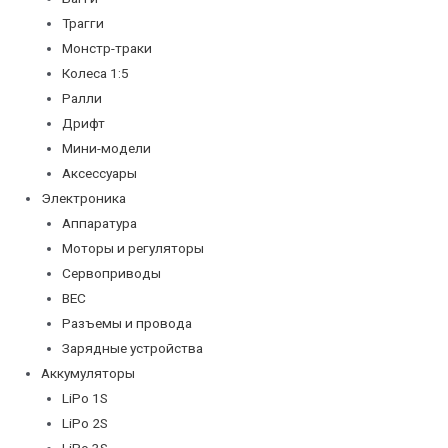
Трагги
Монстр-траки
Колеса 1:5
Ралли
Дрифт
Мини-модели
Аксессуары
Электроника
Аппаратура
Моторы и регуляторы
Сервоприводы
BEC
Разъемы и провода
Зарядные устройства
Аккумуляторы
LiPo 1S
LiPo 2S
LiPo 3S