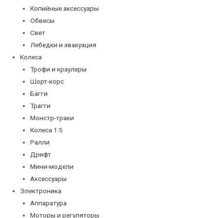
Копийные аксессуары
Обвесы
Свет
Лебедки и эвакуация
Колеса
Трофи и краулеры
Шорт-корс
Багги
Трагги
Монстр-траки
Колеса 1:5
Ралли
Дрифт
Мини-модели
Аксессуары
Электроника
Аппаратура
Моторы и регуляторы