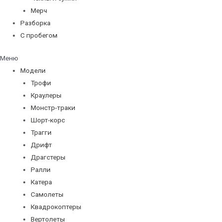
Мерч
Разборка
С пробегом
Меню
Модели
Трофи
Краулеры
Монстр-траки
Шорт-корс
Трагги
Дрифт
Драгстеры
Ралли
Катера
Самолеты
Квадрокоптеры
Вертолеты