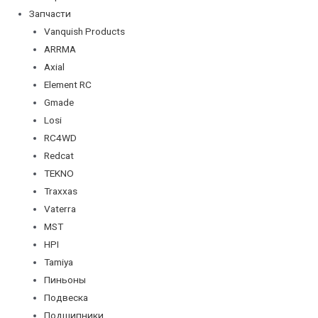
Запчасти
Vanquish Products
ARRMA
Axial
Element RC
Gmade
Losi
RC4WD
Redcat
TEKNO
Traxxas
Vaterra
MST
HPI
Tamiya
Пиньоны
Подвеска
Подшипники