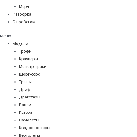
Мерч
Разборка
С пробегом
Меню
Модели
Трофи
Краулеры
Монстр-траки
Шорт-корс
Трагги
Дрифт
Драгстеры
Ралли
Катера
Самолеты
Квадрокоптеры
Вертолеты