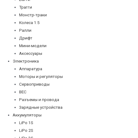
Трагги
Монстр-траки
Колеса 1:5
Ралли
Дрифт
Мини-модели
Аксессуары
Электроника
Аппаратура
Моторы и регуляторы
Сервоприводы
BEC
Разъемы и провода
Зарядные устройства
Аккумуляторы
LiPo 1S
LiPo 2S
LiPo 3S