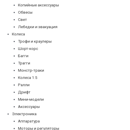
Копийные аксессуары
Обвесы
Свет
Лебедки и эвакуация
Колеса
Трофи и краулеры
Шорт-корс
Багги
Трагги
Монстр-траки
Колеса 1:5
Ралли
Дрифт
Мини-модели
Аксессуары
Электроника
Аппаратура
Моторы и регуляторы