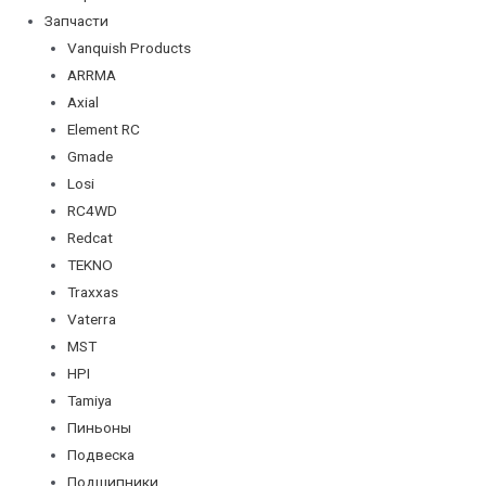
Запчасти
Vanquish Products
ARRMA
Axial
Element RC
Gmade
Losi
RC4WD
Redcat
TEKNO
Traxxas
Vaterra
MST
HPI
Tamiya
Пиньоны
Подвеска
Подшипники