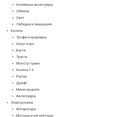
Копийные аксессуары
Обвесы
Свет
Лебедки и эвакуация
Колеса
Трофи и краулеры
Шорт-корс
Багги
Трагги
Монстр-траки
Колеса 1:5
Ралли
Дрифт
Мини-модели
Аксессуары
Электроника
Аппаратура
Моторы и регуляторы