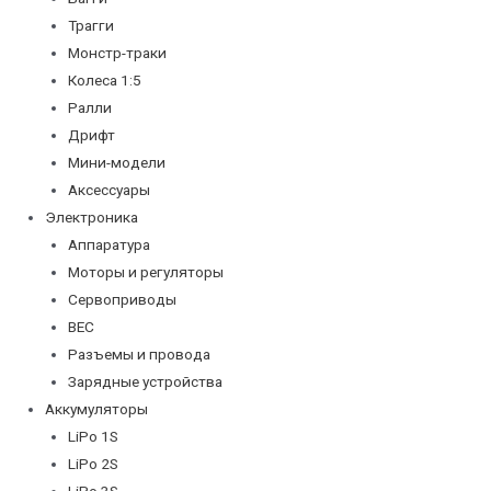
Трагги
Монстр-траки
Колеса 1:5
Ралли
Дрифт
Мини-модели
Аксессуары
Электроника
Аппаратура
Моторы и регуляторы
Сервоприводы
BEC
Разъемы и провода
Зарядные устройства
Аккумуляторы
LiPo 1S
LiPo 2S
LiPo 3S