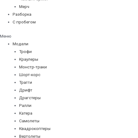
Мерч
Разборка
С пробегом
Меню
Модели
Трофи
Краулеры
Монстр-траки
Шорт-корс
Трагги
Дрифт
Драгстеры
Ралли
Катера
Самолеты
Квадрокоптеры
Вертолеты