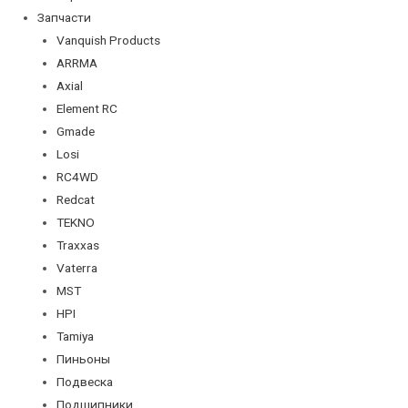
Запчасти
Vanquish Products
ARRMA
Axial
Element RC
Gmade
Losi
RC4WD
Redcat
TEKNO
Traxxas
Vaterra
MST
HPI
Tamiya
Пиньоны
Подвеска
Подшипники