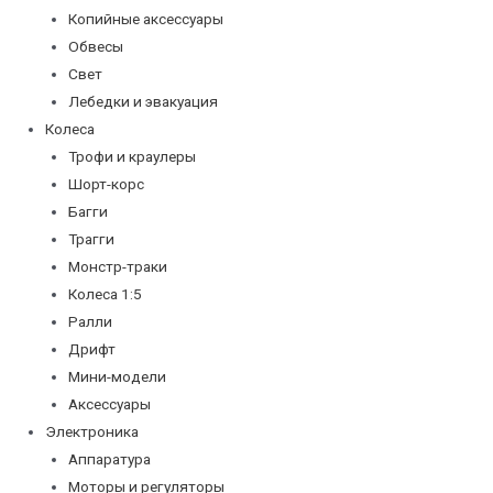
Копийные аксессуары
Обвесы
Свет
Лебедки и эвакуация
Колеса
Трофи и краулеры
Шорт-корс
Багги
Трагги
Монстр-траки
Колеса 1:5
Ралли
Дрифт
Мини-модели
Аксессуары
Электроника
Аппаратура
Моторы и регуляторы