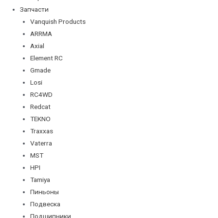
Запчасти
Vanquish Products
ARRMA
Axial
Element RC
Gmade
Losi
RC4WD
Redcat
TEKNO
Traxxas
Vaterra
MST
HPI
Tamiya
Пиньоны
Подвеска
Подшипники