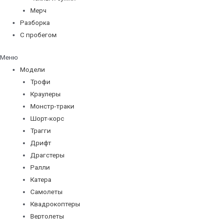
Мерч
Разборка
С пробегом
Меню
Модели
Трофи
Краулеры
Монстр-траки
Шорт-корс
Трагги
Дрифт
Драгстеры
Ралли
Катера
Самолеты
Квадрокоптеры
Вертолеты