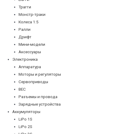
Трагги
Монстр-траки
Колеса 1:5
Ралли
Дрифт
Мини-модели
Аксессуары
Электроника
Аппаратура
Моторы и регуляторы
Сервоприводы
BEC
Разъемы и провода
Зарядные устройства
Аккумуляторы
LiPo 1S
LiPo 2S
LiPo 3S