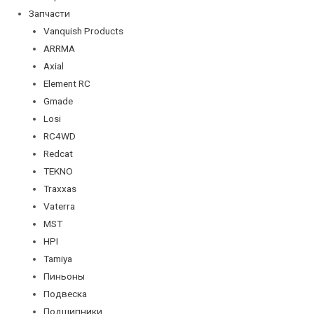
Запчасти
Vanquish Products
ARRMA
Axial
Element RC
Gmade
Losi
RC4WD
Redcat
TEKNO
Traxxas
Vaterra
MST
HPI
Tamiya
Пиньоны
Подвеска
Подшипники