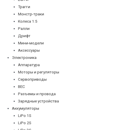
Трагги
Монстр-траки
Колеса 1:5
Ралли
Дрифт
Мини-модели
Аксессуары
Электроника
Аппаратура
Моторы и регуляторы
Сервоприводы
BEC
Разъемы и провода
Зарядные устройства
Аккумуляторы
LiPo 1S
LiPo 2S
LiPo 3S