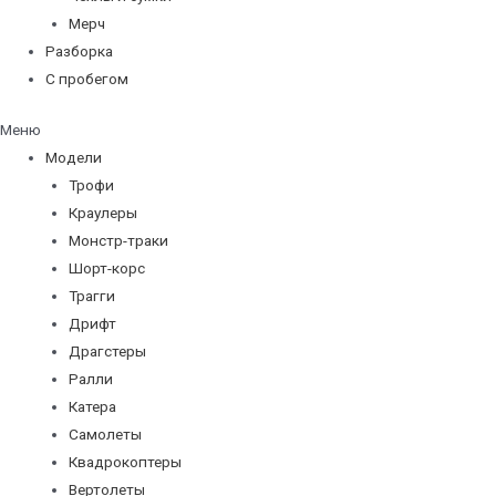
Мерч
Разборка
С пробегом
Меню
Модели
Трофи
Краулеры
Монстр-траки
Шорт-корс
Трагги
Дрифт
Драгстеры
Ралли
Катера
Самолеты
Квадрокоптеры
Вертолеты