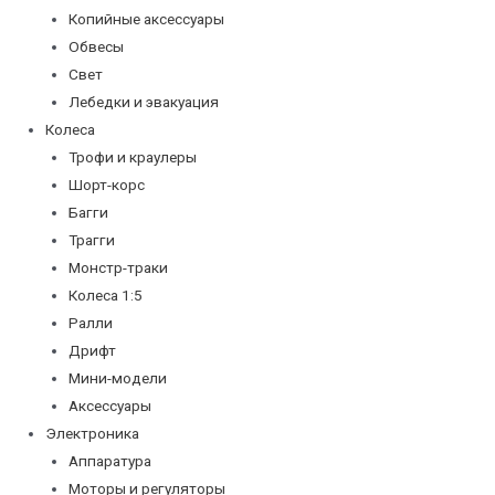
Копийные аксессуары
Обвесы
Свет
Лебедки и эвакуация
Колеса
Трофи и краулеры
Шорт-корс
Багги
Трагги
Монстр-траки
Колеса 1:5
Ралли
Дрифт
Мини-модели
Аксессуары
Электроника
Аппаратура
Моторы и регуляторы