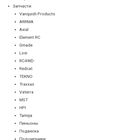
Запчасти
Vanquish Products
ARRMA
Axial
Element RC
Gmade
Losi
RC4WD
Redcat
TEKNO
Traxxas
Vaterra
MST
HPI
Tamiya
Пиньоны
Подвеска
Подшипники