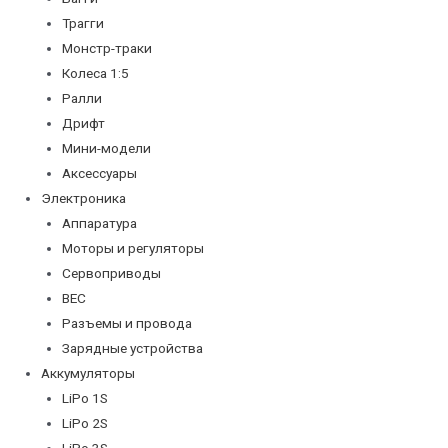
Трагги
Монстр-траки
Колеса 1:5
Ралли
Дрифт
Мини-модели
Аксессуары
Электроника
Аппаратура
Моторы и регуляторы
Сервоприводы
BEC
Разъемы и провода
Зарядные устройства
Аккумуляторы
LiPo 1S
LiPo 2S
LiPo 3S