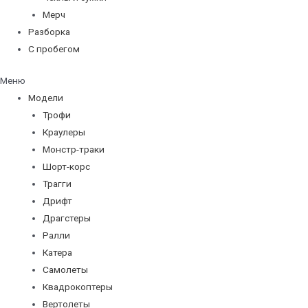
Мерч
Разборка
С пробегом
Меню
Модели
Трофи
Краулеры
Монстр-траки
Шорт-корс
Трагги
Дрифт
Драгстеры
Ралли
Катера
Самолеты
Квадрокоптеры
Вертолеты