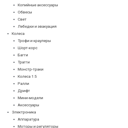
Копийные аксессуары
Обвесы
Свет
Лебедки и эвакуация
Колеса
Трофи и краулеры
Шорт-корс
Багги
Трагги
Монстр-траки
Колеса 1:5
Ралли
Дрифт
Мини-модели
Аксессуары
Электроника
Аппаратура
Моторы и регуляторы