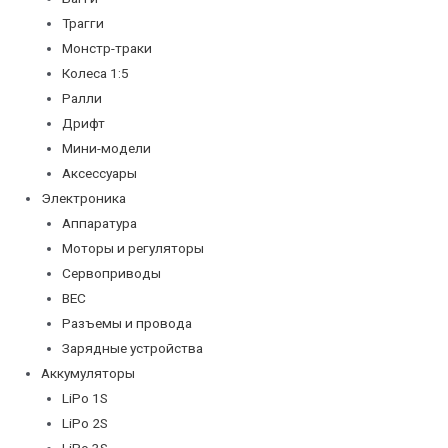
Трагги
Монстр-траки
Колеса 1:5
Ралли
Дрифт
Мини-модели
Аксессуары
Электроника
Аппаратура
Моторы и регуляторы
Сервоприводы
BEC
Разъемы и провода
Зарядные устройства
Аккумуляторы
LiPo 1S
LiPo 2S
LiPo 3S