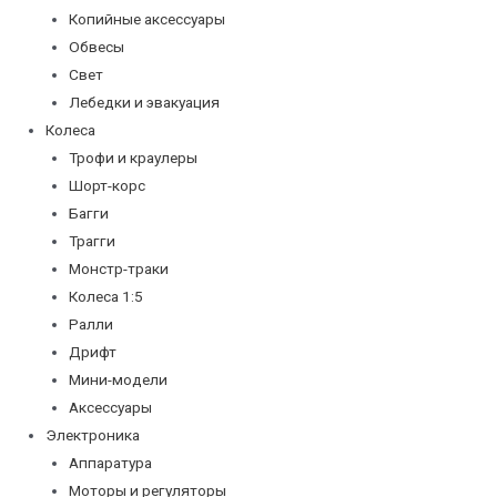
Копийные аксессуары
Обвесы
Свет
Лебедки и эвакуация
Колеса
Трофи и краулеры
Шорт-корс
Багги
Трагги
Монстр-траки
Колеса 1:5
Ралли
Дрифт
Мини-модели
Аксессуары
Электроника
Аппаратура
Моторы и регуляторы