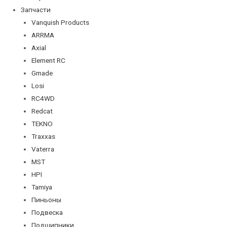
Запчасти
Vanquish Products
ARRMA
Axial
Element RC
Gmade
Losi
RC4WD
Redcat
TEKNO
Traxxas
Vaterra
MST
HPI
Tamiya
Пиньоны
Подвеска
Подшипники