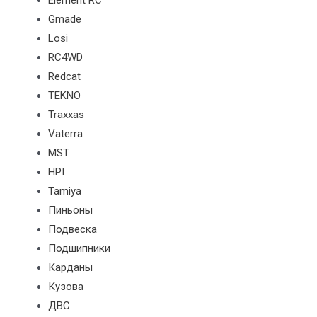
Element RC
Gmade
Losi
RC4WD
Redcat
TEKNO
Traxxas
Vaterra
MST
HPI
Tamiya
Пиньоны
Подвеска
Подшипники
Карданы
Кузова
ДВС