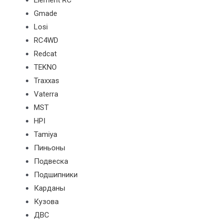
Element RC
Gmade
Losi
RC4WD
Redcat
TEKNO
Traxxas
Vaterra
MST
HPI
Tamiya
Пиньоны
Подвеска
Подшипники
Карданы
Кузова
ДВС