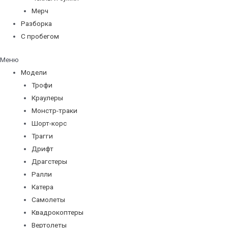
Мерч
Разборка
С пробегом
Меню
Модели
Трофи
Краулеры
Монстр-траки
Шорт-корс
Трагги
Дрифт
Драгстеры
Ралли
Катера
Самолеты
Квадрокоптеры
Вертолеты