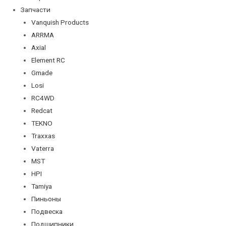
Запчасти
Vanquish Products
ARRMA
Axial
Element RC
Gmade
Losi
RC4WD
Redcat
TEKNO
Traxxas
Vaterra
MST
HPI
Tamiya
Пиньоны
Подвеска
Подшипники