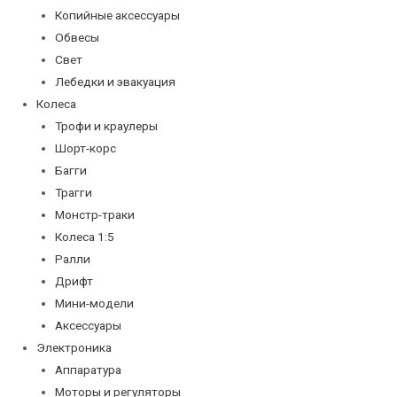
Копийные аксессуары
Обвесы
Свет
Лебедки и эвакуация
Колеса
Трофи и краулеры
Шорт-корс
Багги
Трагги
Монстр-траки
Колеса 1:5
Ралли
Дрифт
Мини-модели
Аксессуары
Электроника
Аппаратура
Моторы и регуляторы