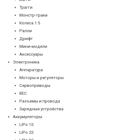
Трагги
Монстр-траки
Колеса 1:5
Ралли
Дрифт
Мини-модели
Аксессуары
Электроника
Аппаратура
Моторы и регуляторы
Сервоприводы
BEC
Разъемы и провода
Зарядные устройства
Аккумуляторы
LiPo 1S
LiPo 2S
LiPo 3S