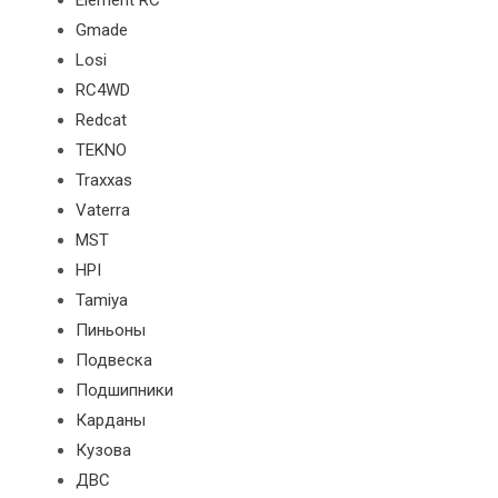
Element RC
Gmade
Losi
RC4WD
Redcat
TEKNO
Traxxas
Vaterra
MST
HPI
Tamiya
Пиньоны
Подвеска
Подшипники
Карданы
Кузова
ДВС