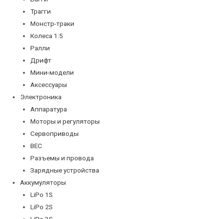
Трагги
Монстр-траки
Колеса 1:5
Ралли
Дрифт
Мини-модели
Аксессуары
Электроника
Аппаратура
Моторы и регуляторы
Сервоприводы
BEC
Разъемы и провода
Зарядные устройства
Аккумуляторы
LiPo 1S
LiPo 2S
LiPo 3S