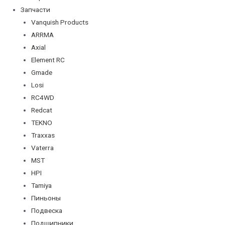
Запчасти
Vanquish Products
ARRMA
Axial
Element RC
Gmade
Losi
RC4WD
Redcat
TEKNO
Traxxas
Vaterra
MST
HPI
Tamiya
Пиньоны
Подвеска
Подшипники