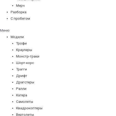
Мерч
Разборка
С пробегом
Меню
Модели
Трофи
Краулеры
Монстр-траки
Шорт-корс
Трагги
Дрифт
Драгстеры
Ралли
Катера
Самолеты
Квадрокоптеры
Вертолеты