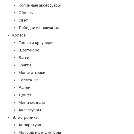
Копийные аксессуары
Обвесы
Свет
Лебедки и эвакуация
Колеса
Трофи и краулеры
Шорт-корс
Багги
Трагги
Монстр-траки
Колеса 1:5
Ралли
Дрифт
Мини-модели
Аксессуары
Электроника
Аппаратура
Моторы и регуляторы