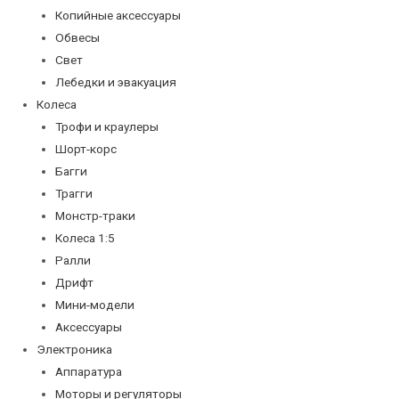
Копийные аксессуары
Обвесы
Свет
Лебедки и эвакуация
Колеса
Трофи и краулеры
Шорт-корс
Багги
Трагги
Монстр-траки
Колеса 1:5
Ралли
Дрифт
Мини-модели
Аксессуары
Электроника
Аппаратура
Моторы и регуляторы