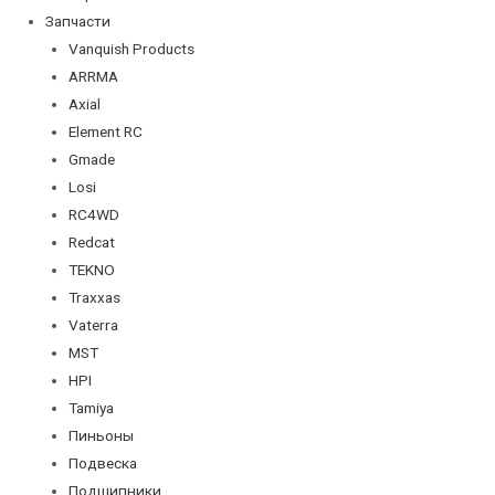
Запчасти
Vanquish Products
ARRMA
Axial
Element RC
Gmade
Losi
RC4WD
Redcat
TEKNO
Traxxas
Vaterra
MST
HPI
Tamiya
Пиньоны
Подвеска
Подшипники