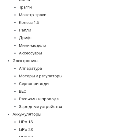
Трагги
Монстр-траки
Колеса 1:5
Ралли
Дрифт
Мини-модели
Аксессуары
Электроника
Аппаратура
Моторы и регуляторы
Сервоприводы
BEC
Разъемы и провода
Зарядные устройства
Аккумуляторы
LiPo 1S
LiPo 2S
LiPo 3S