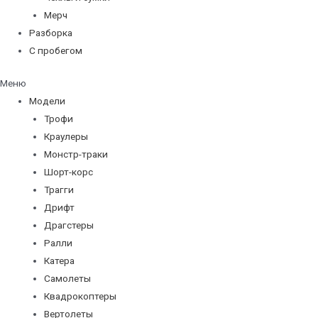
Мерч
Разборка
С пробегом
Меню
Модели
Трофи
Краулеры
Монстр-траки
Шорт-корс
Трагги
Дрифт
Драгстеры
Ралли
Катера
Самолеты
Квадрокоптеры
Вертолеты