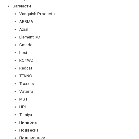
Запчасти
Vanquish Products
ARRMA
Axial
Element RC
Gmade
Losi
RC4WD
Redcat
TEKNO
Traxxas
Vaterra
MST
HPI
Tamiya
Пиньоны
Подвеска
Подшипники