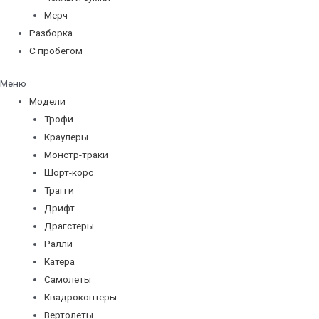
Мерч
Разборка
С пробегом
Меню
Модели
Трофи
Краулеры
Монстр-траки
Шорт-корс
Трагги
Дрифт
Драгстеры
Ралли
Катера
Самолеты
Квадрокоптеры
Вертолеты