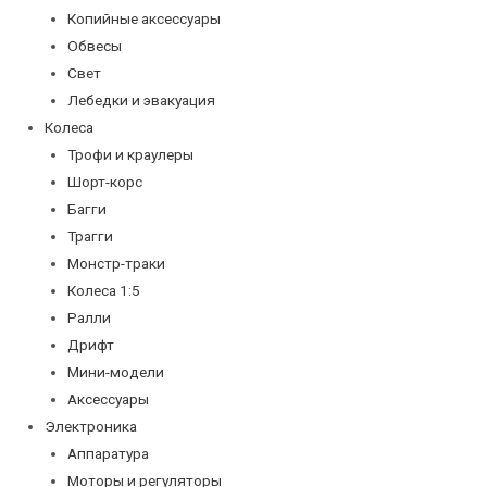
Копийные аксессуары
Обвесы
Свет
Лебедки и эвакуация
Колеса
Трофи и краулеры
Шорт-корс
Багги
Трагги
Монстр-траки
Колеса 1:5
Ралли
Дрифт
Мини-модели
Аксессуары
Электроника
Аппаратура
Моторы и регуляторы