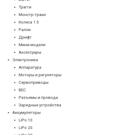
Трагги
Монстр-траки
Колеса 1:5
Ралли
Дрифт
Мини-модели
Аксессуары
Электроника
Аппаратура
Моторы и регуляторы
Сервоприводы
BEC
Разъемы и провода
Зарядные устройства
Аккумуляторы
LiPo 1S
LiPo 2S
LiPo 3S