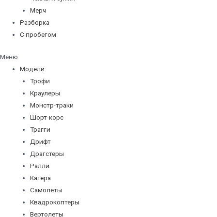
Мерч
Разборка
С пробегом
Меню
Модели
Трофи
Краулеры
Монстр-траки
Шорт-корс
Трагги
Дрифт
Драгстеры
Ралли
Катера
Самолеты
Квадрокоптеры
Вертолеты