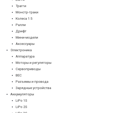
Трагги
Монстр-траки
Колеса 1:5
Ралли
Дрифт
Мини-модели
Аксессуары
Электроника
Аппаратура
Моторы и регуляторы
Сервоприводы
BEC
Разъемы и провода
Зарядные устройства
Аккумуляторы
LiPo 1S
LiPo 2S
LiPo 3S