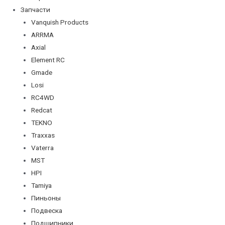
Запчасти
Vanquish Products
ARRMA
Axial
Element RC
Gmade
Losi
RC4WD
Redcat
TEKNO
Traxxas
Vaterra
MST
HPI
Tamiya
Пиньоны
Подвеска
Подшипники