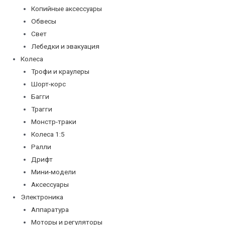
Копийные аксессуары
Обвесы
Свет
Лебедки и эвакуация
Колеса
Трофи и краулеры
Шорт-корс
Багги
Трагги
Монстр-траки
Колеса 1:5
Ралли
Дрифт
Мини-модели
Аксессуары
Электроника
Аппаратура
Моторы и регуляторы