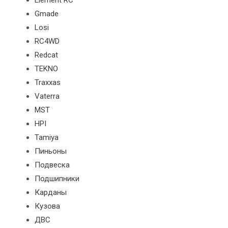
Element RC
Gmade
Losi
RC4WD
Redcat
TEKNO
Traxxas
Vaterra
MST
HPI
Tamiya
Пиньоны
Подвеска
Подшипники
Карданы
Кузова
ДВС