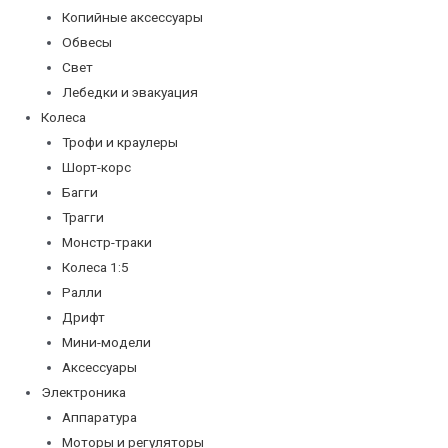
Копийные аксессуары
Обвесы
Свет
Лебедки и эвакуация
Колеса
Трофи и краулеры
Шорт-корс
Багги
Трагги
Монстр-траки
Колеса 1:5
Ралли
Дрифт
Мини-модели
Аксессуары
Электроника
Аппаратура
Моторы и регуляторы