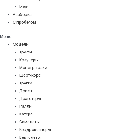
Мерч
Разборка
С пробегом
Меню
Модели
Трофи
Краулеры
Монстр-траки
Шорт-корс
Трагги
Дрифт
Драгстеры
Ралли
Катера
Самолеты
Квадрокоптеры
Вертолеты