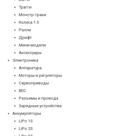
Трагги
Монстр-траки
Колеса 1:5
Ралли
Дрифт
Мини-модели
Аксессуары
Электроника
Аппаратура
Моторы и регуляторы
Сервоприводы
BEC
Разъемы и провода
Зарядные устройства
Аккумуляторы
LiPo 1S
LiPo 2S
LiPo 3S