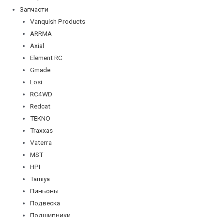
Запчасти
Vanquish Products
ARRMA
Axial
Element RC
Gmade
Losi
RC4WD
Redcat
TEKNO
Traxxas
Vaterra
MST
HPI
Tamiya
Пиньоны
Подвеска
Подшипники