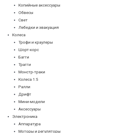
Копийные аксессуары
Обвесы
Свет
Лебедки и эвакуация
Колеса
Трофи и краулеры
Шорт-корс
Багги
Трагги
Монстр-траки
Колеса 1:5
Ралли
Дрифт
Мини-модели
Аксессуары
Электроника
Аппаратура
Моторы и регуляторы