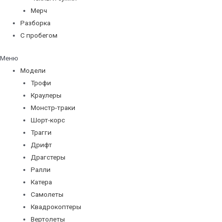
Мерч
Разборка
С пробегом
Меню
Модели
Трофи
Краулеры
Монстр-траки
Шорт-корс
Трагги
Дрифт
Драгстеры
Ралли
Катера
Самолеты
Квадрокоптеры
Вертолеты