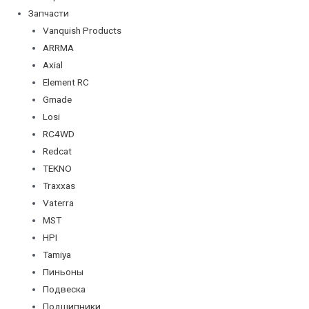
Запчасти
Vanquish Products
ARRMA
Axial
Element RC
Gmade
Losi
RC4WD
Redcat
TEKNO
Traxxas
Vaterra
MST
HPI
Tamiya
Пиньоны
Подвеска
Подшипники