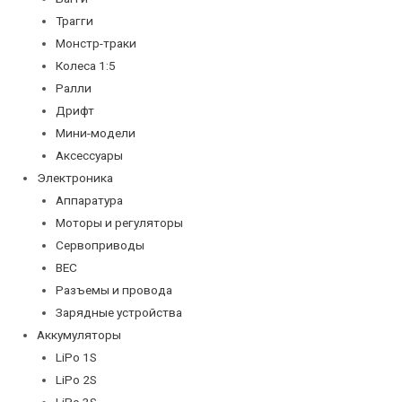
Трагги
Монстр-траки
Колеса 1:5
Ралли
Дрифт
Мини-модели
Аксессуары
Электроника
Аппаратура
Моторы и регуляторы
Сервоприводы
BEC
Разъемы и провода
Зарядные устройства
Аккумуляторы
LiPo 1S
LiPo 2S
LiPo 3S