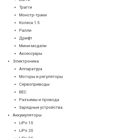
Трагги
Монстр-траки
Колеса 1:5
Ралли
Дрифт
Мини-модели
Аксессуары
Электроника
Аппаратура
Моторы и регуляторы
Сервоприводы
BEC
Разъемы и провода
Зарядные устройства
Аккумуляторы
LiPo 1S
LiPo 2S
LiPo 3S