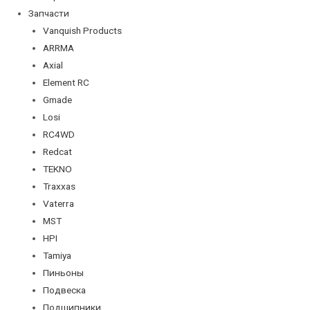
Запчасти
Vanquish Products
ARRMA
Axial
Element RC
Gmade
Losi
RC4WD
Redcat
TEKNO
Traxxas
Vaterra
MST
HPI
Tamiya
Пиньоны
Подвеска
Подшипники