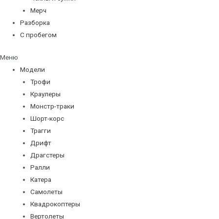
Мерч
Разборка
С пробегом
Меню
Модели
Трофи
Краулеры
Монстр-траки
Шорт-корс
Трагги
Дрифт
Драгстеры
Ралли
Катера
Самолеты
Квадрокоптеры
Вертолеты