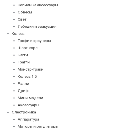
Копийные аксессуары
Обвесы
Свет
Лебедки и эвакуация
Колеса
Трофи и краулеры
Шорт-корс
Багги
Трагги
Монстр-траки
Колеса 1:5
Ралли
Дрифт
Мини-модели
Аксессуары
Электроника
Аппаратура
Моторы и регуляторы