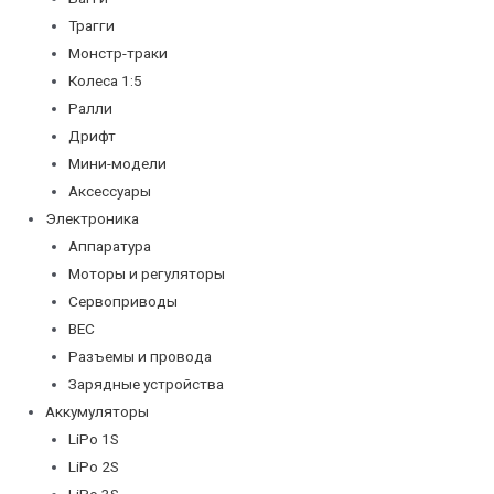
Трагги
Монстр-траки
Колеса 1:5
Ралли
Дрифт
Мини-модели
Аксессуары
Электроника
Аппаратура
Моторы и регуляторы
Сервоприводы
BEC
Разъемы и провода
Зарядные устройства
Аккумуляторы
LiPo 1S
LiPo 2S
LiPo 3S