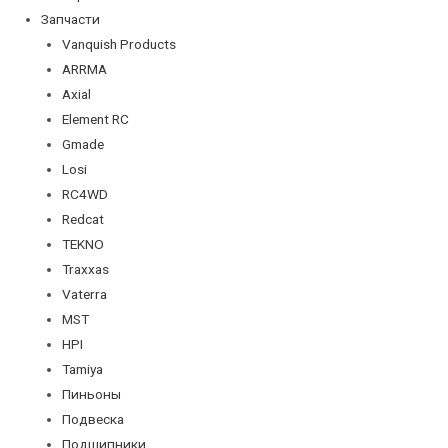
Запчасти
Vanquish Products
ARRMA
Axial
Element RC
Gmade
Losi
RC4WD
Redcat
TEKNO
Traxxas
Vaterra
MST
HPI
Tamiya
Пиньоны
Подвеска
Подшипники