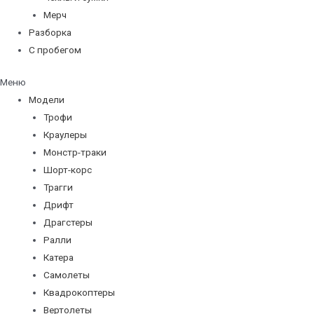
Мерч
Разборка
С пробегом
Меню
Модели
Трофи
Краулеры
Монстр-траки
Шорт-корс
Трагги
Дрифт
Драгстеры
Ралли
Катера
Самолеты
Квадрокоптеры
Вертолеты