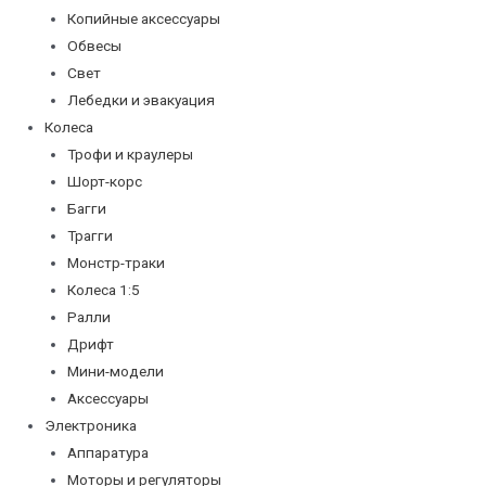
Копийные аксессуары
Обвесы
Свет
Лебедки и эвакуация
Колеса
Трофи и краулеры
Шорт-корс
Багги
Трагги
Монстр-траки
Колеса 1:5
Ралли
Дрифт
Мини-модели
Аксессуары
Электроника
Аппаратура
Моторы и регуляторы